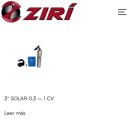
add_action('wp_head', function() { if (is_product()) { echo
'
'; } });
3″ SOLAR 0,3 – 1 CV
Leer más