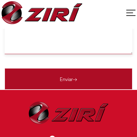
add_action('wp_head', function() { if (is_product()) { echo
'
'; } });